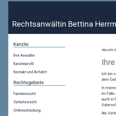
Rechtsanwältin Bettina Herr
Kanzlei
Aktuelle 
Ihre Anwältin
Ihre
Kanzleiprofil
Kontakt und Anfahrt
Ich bin s
dem Geb
Rechtsgebiete
In meine
im Falle
Familienrecht
auch in 
Verkehrsrecht
Vatersc
Onlinescheidung
Als Ver