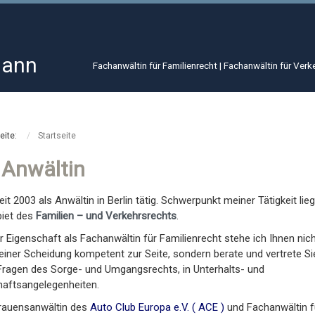
mann
Fachanwältin für Familienrecht | Fachanwältin für Ver
Seite:
Startseite
 Anwältin
eit 2003 als Anwältin in Berlin tätig. Schwerpunkt meiner Tätigkeit lieg
iet des
Familien – und Verkehrsrechts
.
r Eigenschaft als Fachanwältin für Familienrecht stehe ich Ihnen nich
 einer Scheidung kompetent zur Seite, sondern berate und vertrete Si
Fragen des Sorge- und Umgangsrechts, in Unterhalts- und
haftsangelegenheiten.
trauensanwältin des
Auto Club Europa e.V. ( ACE )
und Fachanwältin f