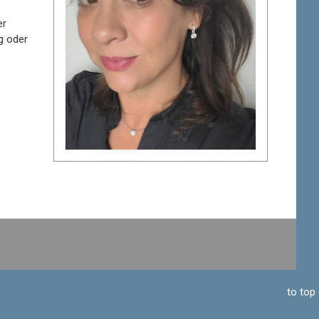
er
g oder
to top