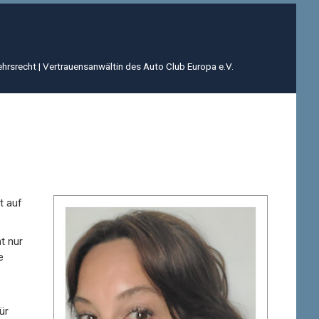
kehrsrecht | Vertrauensanwältin des Auto Club Europa e.V.
t auf
t nur
e
ür